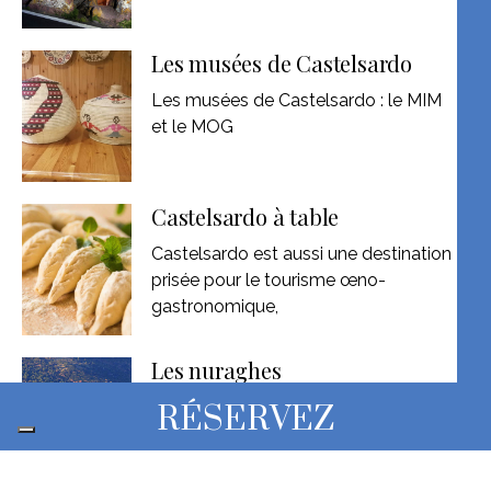
Les musées de Castelsardo
Les musées de Castelsardo : le MIM
et le MOG
Castelsardo à table
Castelsardo est aussi une destination
prisée pour le tourisme œno-
gastronomique,
Les nuraghes
Nous ne disposons pas
RÉSERVEZ
d’informations certaines sur l’antique
civilisation nuragique.