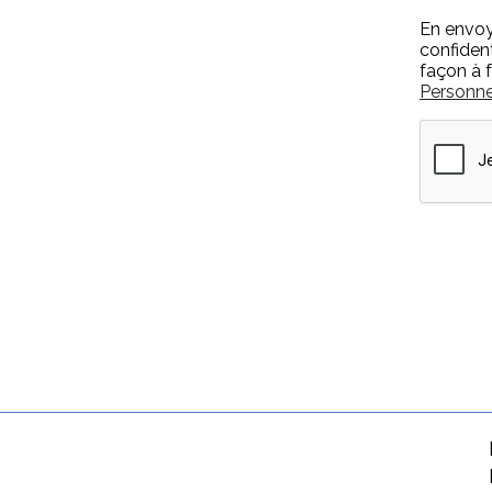
En envoya
confiden
façon à f
Personne