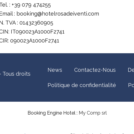
Tel. : +39 079 474255
Email : booking@hotelrosadeiventi.com
N. TVA : 01432360905
CIN: IT090023A1000F2741
CIR: 090023A1000F2741
News
Contactez-Nous
De
 Tous droits
Politique de confidentialité
Po
Booking Engine Hotel :
My Comp srl