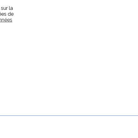
sur la
ées de
onnées