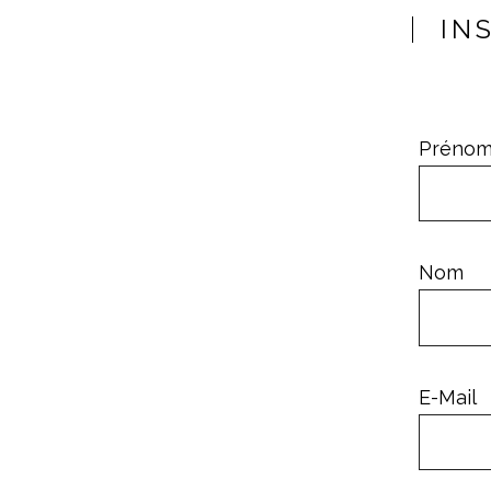
IN
Préno
Nom
E-Mail