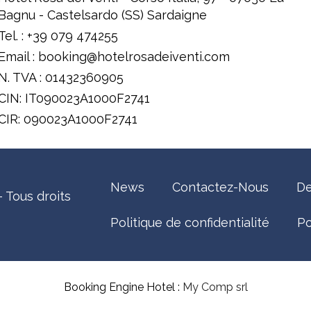
Bagnu - Castelsardo (SS) Sardaigne
Tel. : +39 079 474255
Email : booking@hotelrosadeiventi.com
N. TVA : 01432360905
CIN: IT090023A1000F2741
CIR: 090023A1000F2741
News
Contactez-Nous
De
 Tous droits
Politique de confidentialité
Po
Booking Engine Hotel :
My Comp srl