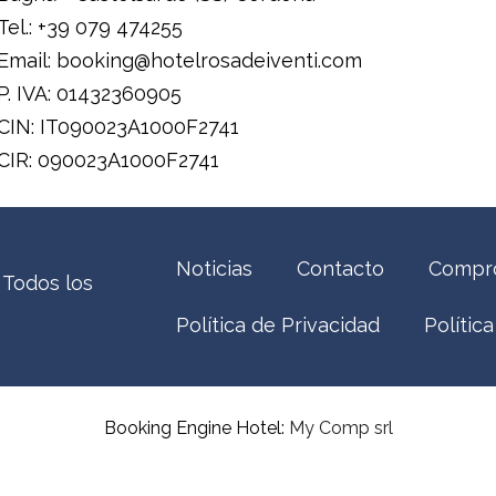
Tel.: +39 079 474255
Email: booking@hotelrosadeiventi.com
P. IVA: 01432360905
CIN: IT090023A1000F2741
CIR: 090023A1000F2741
Noticias
Contacto
Compro
 Todos los
Política de Privacidad
Polític
Booking Engine Hotel:
My Comp srl