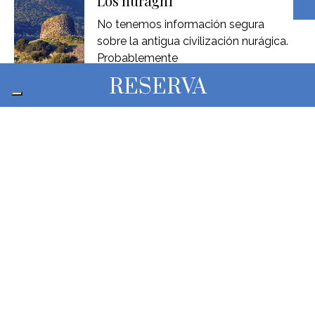
Los nuraghi
No tenemos información segura
sobre la antigua civilización nurágica.
Probablemente
RESERVA
Eventos en Castelsardo
Castelsardo es conocido por los
numerosos eventos que atraen a
Sumérgete en nuestras aguas
«El hombre siempre se ha sentido
atraído por las profundidades