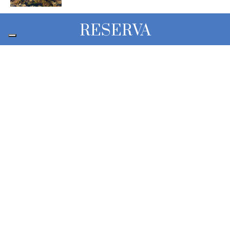
Eventos en Castelsardo
RESERVA
Castelsardo es conocido por los
numerosos eventos que atraen a
Sumérgete en nuestras aguas
«El hombre siempre se ha sentido
atraído por las profundidades