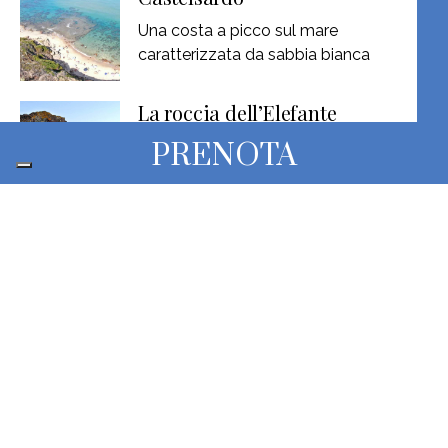
Una costa a picco sul mare
caratterizzata da sabbia bianca
La roccia dell’Elefante
A pochi minuti da Castelsardo, si
PRENOTA
trova la Roccia dell’elefante,
Tra le mura di Castelsardo
Castelsardo è uno dei borghi più
pittoreschi della Sardegna. Il
I musei di Castelsardo
I musei di Castelsardo: il MIM e il