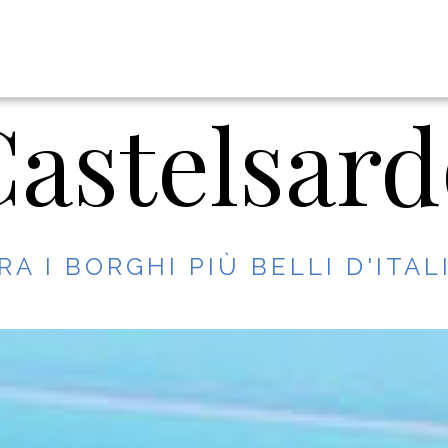
astelsar
RA I BORGHI PIÙ BELLI D'ITAL