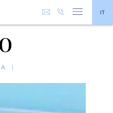
IT
do
IA