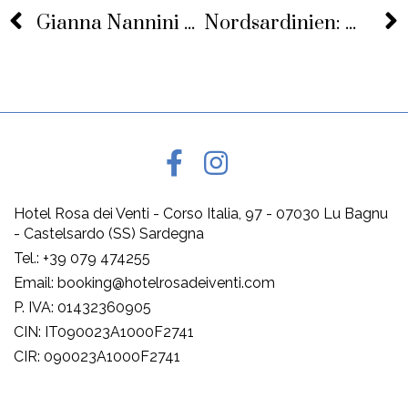
Gianna Nannini Accende Il Capodanno Di Castelsardo
Nordsardinien: Die Schönsten Ausflüge
Hotel Rosa dei Venti - Corso Italia, 97 - 07030 Lu Bagnu
- Castelsardo (SS) Sardegna
Tel.: +39 079 474255
Email: booking@hotelrosadeiventi.com
P. IVA: 01432360905
CIN: IT090023A1000F2741
CIR: 090023A1000F2741