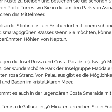
der Küste zu bleiben und besuchen Sie die schönen St
on Porto Torres, wo Sie in die um den Park von Asina
uchen das Mittelmeer.
lsardo, Stintino es, ein Fischerdorf mit einem schön
d smaragdgrünen Wasser. Wenn Sie möchten, können
 berühmten Höhlen von Neptun.
iegen die Insel Rossa und Costa Paradiso (etwa 30 M
m, der wunderschöne Park der Inselgruppe Maddalena 
ten rosa Strand. Von Palau aus gibt es die Möglichk
und Baden im kristallklaren Meer.
kommt es auch in der legendären Costa Smeralda mit
Teresa di Gallura, in 50 Minuten erreichen Sie in Fra