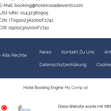
E-Mail: booking@hotelrosadeiventi.com
USt-IdNr.: 01432360905
CIN: IT090023A1000F2741
CIR: 090023A1000F2741
News
Kontakt Zu Uns
An
– Alle Rechte
Datenschutzerklärung
Cookie
Hotel Booking Engine:
My Comp srl
Diese Website wurde mit Mit